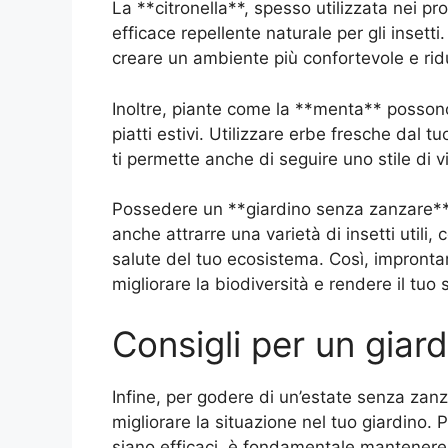
La **citronella**, spesso utilizzata nei pr
efficace repellente naturale per gli insetti
creare un ambiente più confortevole e ridur
Inoltre, piante come la **menta** possono 
piatti estivi. Utilizzare erbe fresche dal t
ti permette anche di seguire uno stile di vi
Possedere un **giardino senza zanzare** 
anche attrarre una varietà di insetti utili, 
salute del tuo ecosistema. Così, improntar
migliorare la biodiversità e rendere il tuo
Consigli per un giar
Infine, per godere di un’estate senza zanz
migliorare la situazione nel tuo giardino. P
siano efficaci, è fondamentale mantenere l