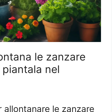
lontana le zanzare
: piantala nel
r allontanare le zanzare