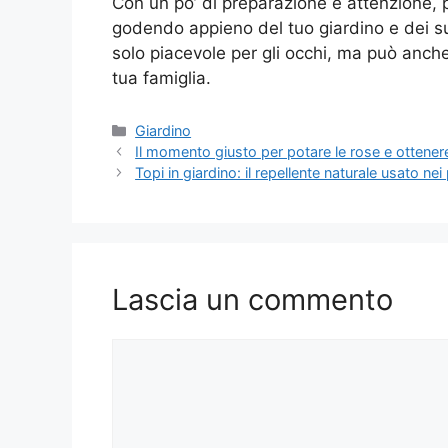
Con un po’ di preparazione e attenzione, 
godendo appieno del tuo giardino e dei su
solo piacevole per gli occhi, ma può anche 
tua famiglia.
Categorie
Giardino
Il momento giusto per potare le rose e ottenere
Topi in giardino: il repellente naturale usato ne
Lascia un commento
Commento