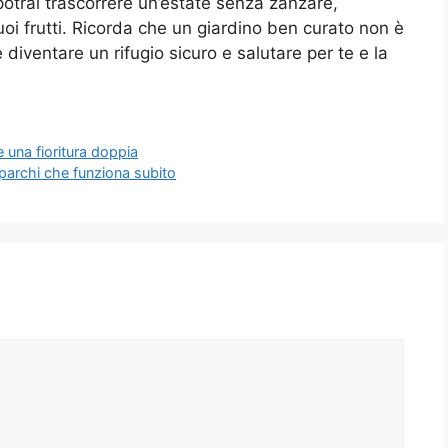
potrai trascorrere un’estate senza zanzare,
oi frutti. Ricorda che un giardino ben curato non è
diventare un rifugio sicuro e salutare per te e la
 una fioritura doppia
i parchi che funziona subito